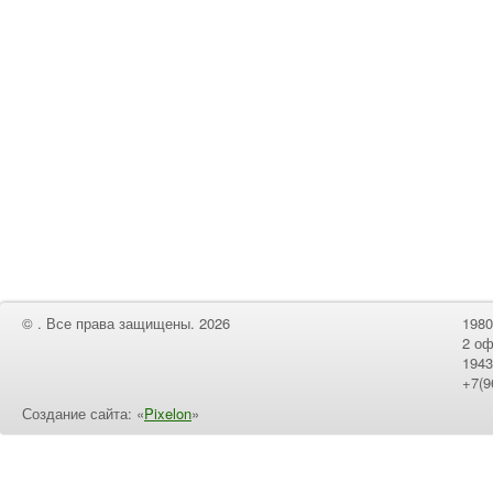
© . Все права защищены. 2026
1980
2 оф
1943
+7(9
Создание сайта: «
Pixelon
»